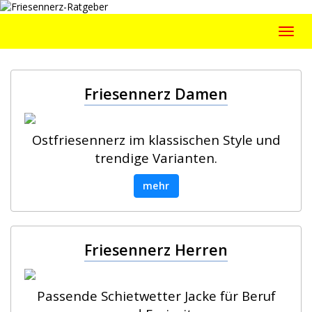
Skip
to
Toggl
main
navig
content
Friesennerz Damen
Ostfriesennerz im klassischen Style und
trendige Varianten.
mehr
Friesennerz Herren
Passende Schietwetter Jacke für Beruf