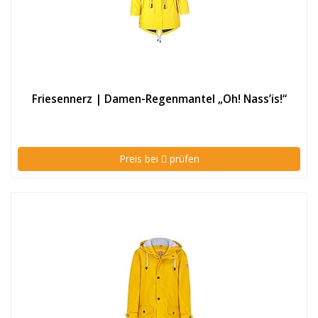
Friesennerz | Damen-Regenmantel „Oh! Nass’is!“
Preis bei
prüfen